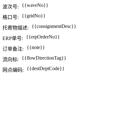
{{waveNo}}
波次号:
{{gridNo}}
格口号:
{{consignmentDesc}}
托寄物描述:
{{erpOrderNo}}
ERP单号:
{{note}}
订单备注:
{{flowDirectionTag}}
流向标:
{{destDeptCode}}
网点编码: